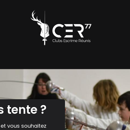
ub
S'inscrire
Nos activités
Compétitions et Évènem
 tente ?
r et vous souhaitez