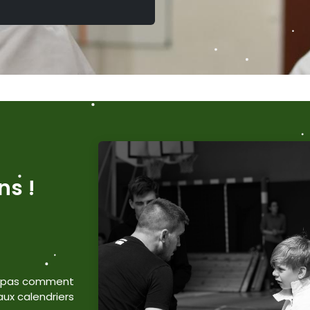
ns !
is pas comment
aux calendriers