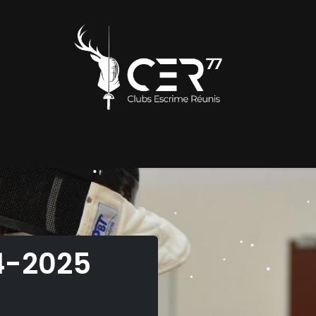
ub
S'inscrire
Nos activités
Compétitions et Évènem
4-2025